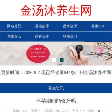
金汤沐养生网
网站首页
足浴按摩
桑拿会所
养生SPA
养生资讯
商务合作
联系我们
更新时间：2026-8-7 现已经收录644条广州金汤沐养生网
信息
养生资讯
怀孕期间能修牙吗
作者：aqi 来源： 日期：2026-8-7 人气：
2
评论：
0