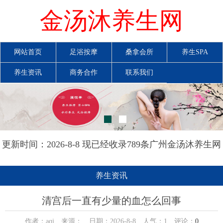
金汤沐养生网
网站首页
足浴按摩
桑拿会所
养生SPA
养生资讯
商务合作
联系我们
更新时间：2026-8-8 现已经收录789条广州金汤沐养生网
信息
养生资讯
清宫后一直有少量的血怎么回事
作者：aqi 来源： 日期：2026-8-8 人气：
1
评论：
0