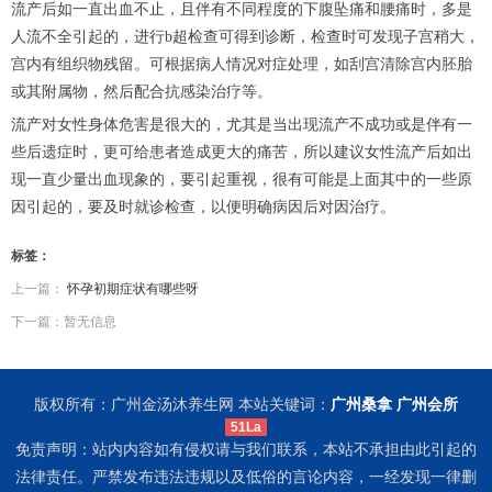
流产后如一直出血不止，且伴有不同程度的下腹坠痛和腰痛时，多是
人流不全引起的，进行b超检查可得到诊断，检查时可发现子宫稍大，
宫内有组织物残留。可根据病人情况对症处理，如刮宫清除宫内胚胎
或其附属物，然后配合抗感染治疗等。
流产对女性身体危害是很大的，尤其是当出现流产不成功或是伴有一
些后遗症时，更可给患者造成更大的痛苦，所以建议女性流产后如出
现一直少量出血现象的，要引起重视，很有可能是上面其中的一些原
因引起的，要及时就诊检查，以便明确病因后对因治疗。
标签：
上一篇：
怀孕初期症状有哪些呀
下一篇：暂无信息
版权所有：广州金汤沐养生网 本站关键词：
广州桑拿
广州会所
51La
免责声明：站内内容如有侵权请与我们联系，本站不承担由此引起的
法律责任。严禁发布违法违规以及低俗的言论内容，一经发现一律删